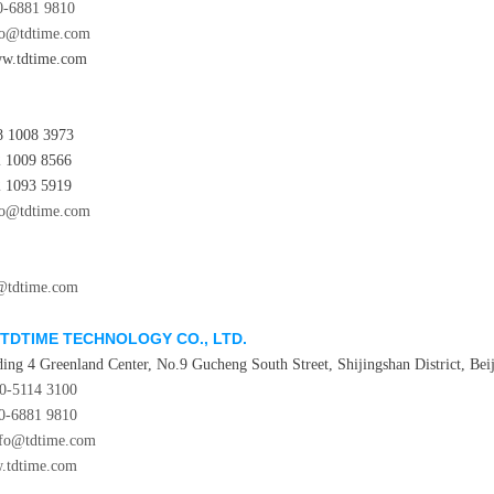
0-6881 9810
fo@tdtime.com
tdtime.com
1008 3973
09 8566
93 5919
fo@tdtime.com
@tdtime.com
 TDTIME TECHNOLOGY CO., LTD.
ing 4 Greenland Center, No.9 Gucheng South Street, Shijingshan District, Bei
0-5114 3100
0-6881 9810
nfo@tdtime.com
.tdtime.com