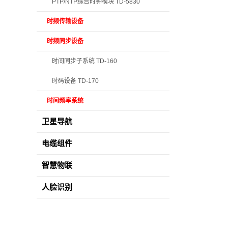
PTP/NTP综合时钟模块 TD-5830
时频传输设备
时频同步设备
时间同步子系统 TD-160
时码设备 TD-170
时间频率系统
卫星导航
电缆组件
智慧物联
人脸识别