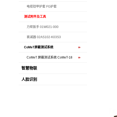
电缆铠甲护套 FG护套
测试附件及工具
力矩扳手 01W021-000
衰减器 02AS102-K03S3
CoMeT屏蔽测试系统
CoMeT 屏蔽测试系统 CoMeT-18
智慧物联
人脸识别